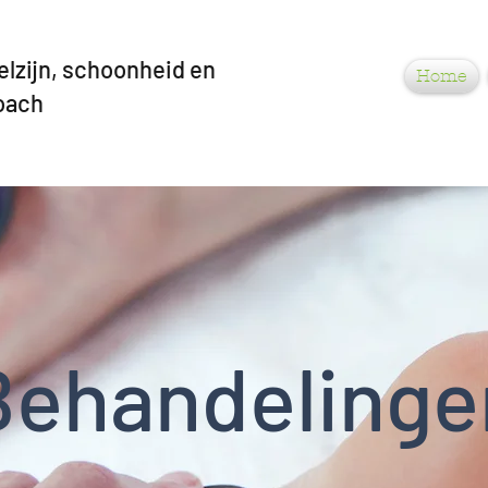
elzijn, schoonheid en
Home
Coach
Behandelinge