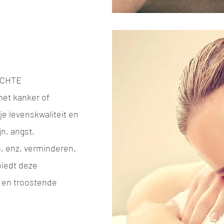
ACHTE
et kanker of
je levenskwaliteit en
jn, angst,
, enz. verminderen.
biedt deze
 en troostende