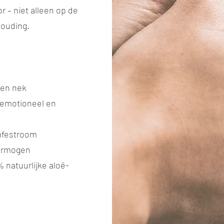
 – niet alleen op de
houding.
 en nek
, emotioneel en
ymfestroom
vermogen
 natuurlijke aloë-