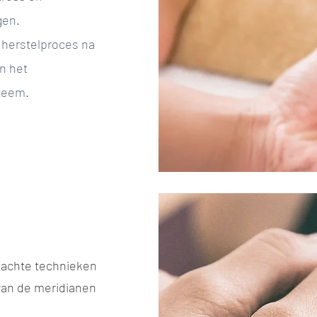
gen.
t herstelproces na
an het
teem.
zachte technieken
van de meridianen