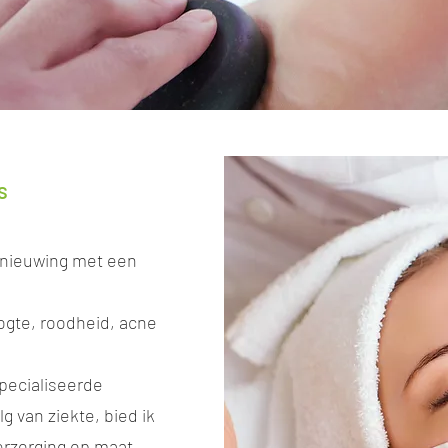
s
rnieuwing met een
oogte, roodheid, acne
specialiseerde
g van ziekte, bied ik
erzorging op maat.