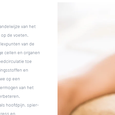
andelwijze van het
 op de voeten.
flexpunten van de
e cellen en organen
edcirculatie toe
ingsstoffen en
 we op een
 vermogen van het
erbeteren.
s hoofdpijn, spier-
tress en