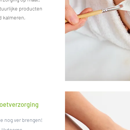
atuurlijke producten
id kalmeren,
voetverzorging
je nog ver brengen!
 likdoorns,